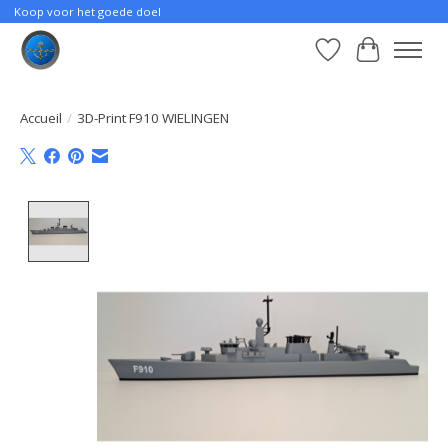
Koop voor het goede doel
Liste de souhait
Panier
Accueil
/
3D-Print F910 WIELINGEN
Product image slideshow Items