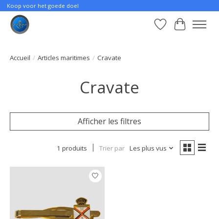
Koop voor het goede doel
Liste de souhait
Panier
Accueil
/
Articles maritimes
/
Cravate
Cravate
Afficher les filtres
1 produits
Trier par
Les plus vus