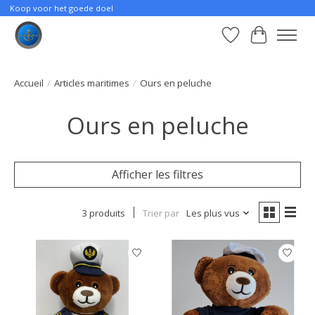
Koop voor het goede doel
Liste de souhait
Panier
Accueil
/
Articles maritimes
/
Ours en peluche
Ours en peluche
Afficher les filtres
3 produits
Trier par
Les plus vus