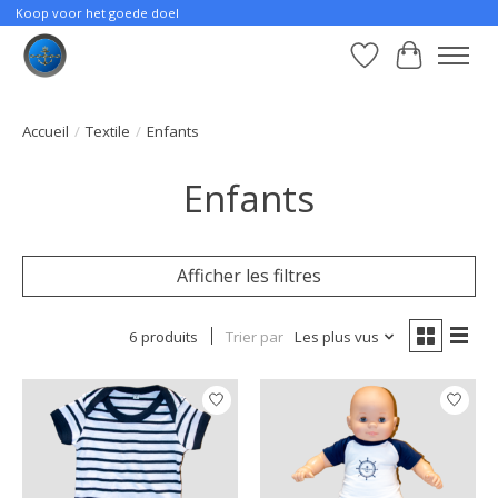
Koop voor het goede doel
Liste de souhait
Panier
Accueil
/
Textile
/
Enfants
Enfants
Afficher les filtres
6 produits
Trier par
Les plus vus