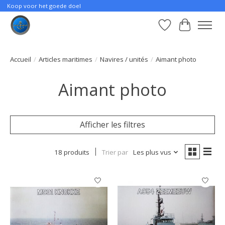
Koop voor het goede doel
Liste de souhait
Panier
Accueil
/
Articles maritimes
/
Navires / unités
/
Aimant photo
Aimant photo
Afficher les filtres
18 produits
Trier par
Les plus vus