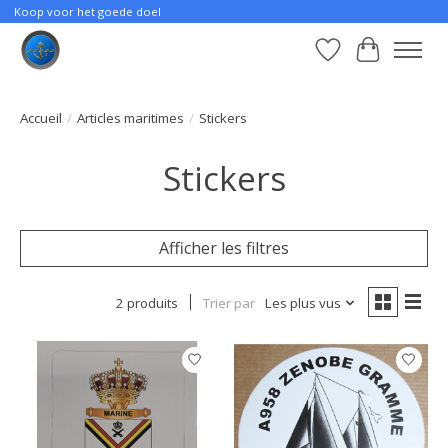
Koop voor het goede doel
Liste de souhait
Panier
Accueil
/
Articles maritimes
/
Stickers
Stickers
Afficher les filtres
2 produits
Trier par
Les plus vus