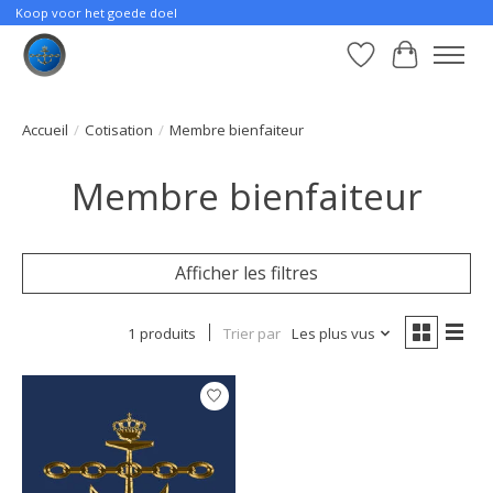
Koop voor het goede doel
Liste de souhait
Panier
Accueil
/
Cotisation
/
Membre bienfaiteur
Membre bienfaiteur
Afficher les filtres
1 produits
Trier par
Les plus vus