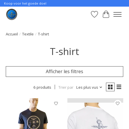
Koop voor het goede doel
Liste de souhait
Panier
Accueil
/
Textile
/
T-shirt
T-shirt
Afficher les filtres
6 produits
Trier par
Les plus vus