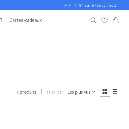
FR
S’inscrire / Se connecter
T
Cartes-cadeaux
Trier par
Les plus vus
1 produits