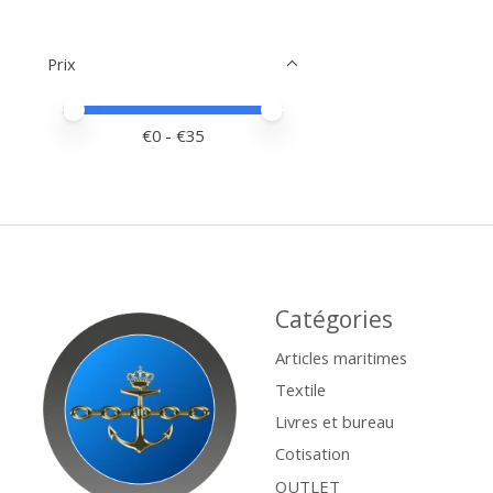
Prix
Prix minimum
Price maximum value
€
0
- €
35
Catégories
Articles maritimes
Textile
Livres et bureau
Cotisation
OUTLET