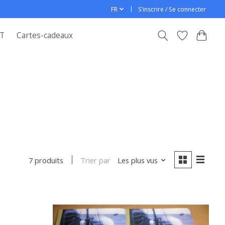
FR
S’inscrire / Se connecter
T
Cartes-cadeaux
Trier par
Les plus vus
7 produits