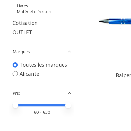
Livres
Matériel d'écriture
Cotisation
OUTLET
Marques
Toutes les marques
Alicante
Balpe
Prix
Prix minimum
Price maximum value
€
0
- €
30