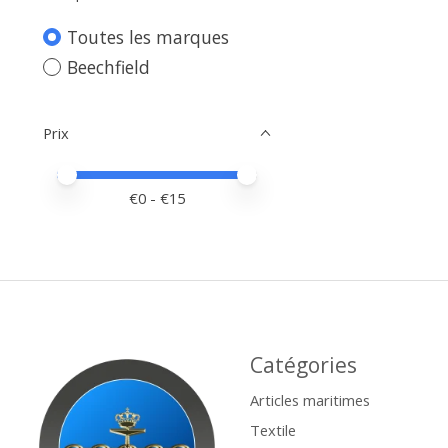
Toutes les marques
Beechfield
Prix
Prix minimum
Price maximum value
€
0
- €
15
Catégories
Articles maritimes
Textile