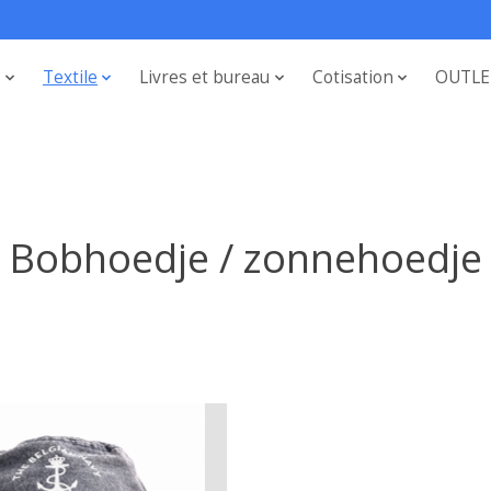
s
Textile
Livres et bureau
Cotisation
OUTLE
Bobhoedje / zonnehoedje