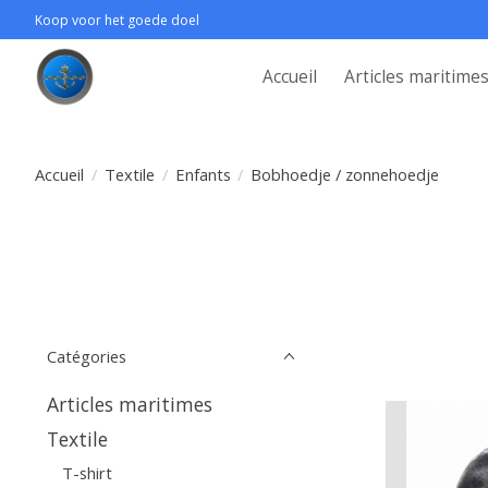
Koop voor het goede doel
Accueil
Articles maritime
Accueil
/
Textile
/
Enfants
/
Bobhoedje / zonnehoedje
Catégories
Articles maritimes
Textile
T-shirt