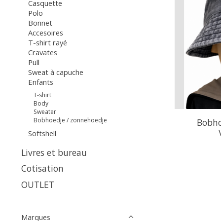
Casquette
Polo
Bonnet
Accesoires
T-shirt rayé
Cravates
Pull
Sweat à capuche
Enfants
T-shirt
Body
Sweater
Bobhoedje / zonnehoedje
Bobho
Softshell
Livres et bureau
Cotisation
OUTLET
Marques