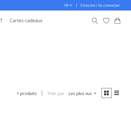
FR
S’inscrire / Se connecter
T
Cartes-cadeaux
Trier par
Les plus vus
1 produits