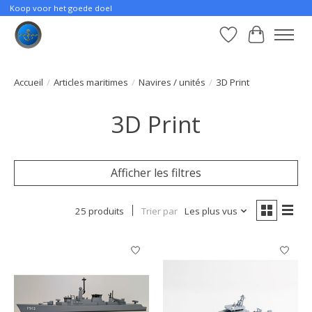
Koop voor het goede doel
Liste de souhait
Panier
Accueil
/
Articles maritimes
/
Navires / unités
/
3D Print
3D Print
Afficher les filtres
25 produits
Trier par
Les plus vus