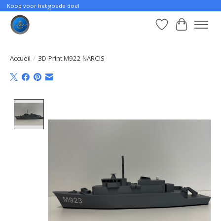
Koop voor het goede doel
Liste de souhait
Panier
Accueil
/
3D-Print M922 NARCIS
Product image slideshow Items