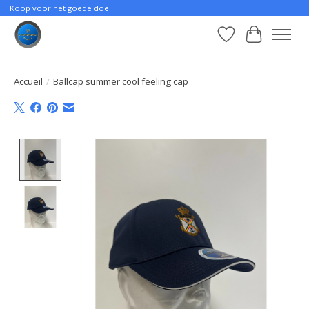
Koop voor het goede doel
Liste de souhait
Panier
Accueil
/
Ballcap summer cool feeling cap
Product image slideshow Items