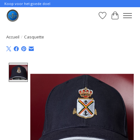
Koop voor het goede doel
Liste de souhait
Panier
Accueil
/
Casquette
Product image slideshow Items