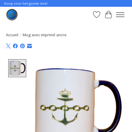
Koop voor het goede doel
Liste de souhait
Panier
Accueil
/
Mug avec imprimé ancre
Product image slideshow Items