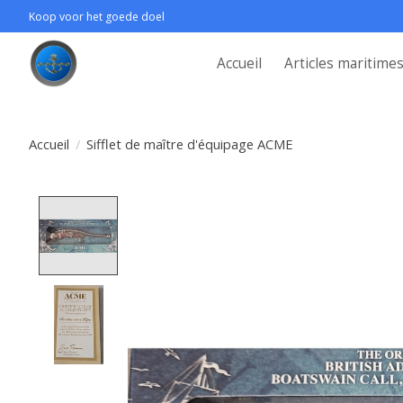
Koop voor het goede doel
Accueil
Articles maritime
Accueil
/
Sifflet de maître d'équipage ACME
Product image slideshow Items