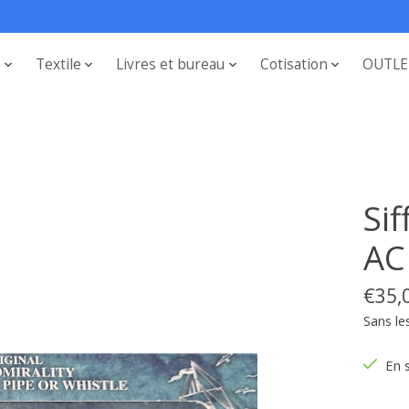
s
Textile
Livres et bureau
Cotisation
OUTLE
Sif
A
€35,
Sans le
En 