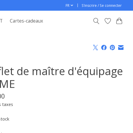
FR
S’inscrire / Se connecter
T
Cartes-cadeaux
flet de maître d'équipage
CME
00
s taxes
stock