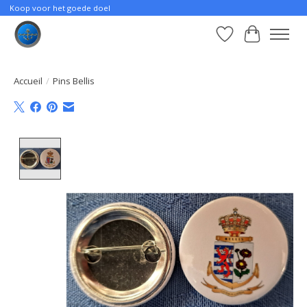
Koop voor het goede doel
Liste de souhait
Panier
Accueil
/
Pins Bellis
Product image slideshow Items