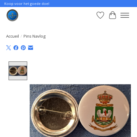
Koop voor het goede doel
Liste de souhait
Panier
Accueil
/
Pins Navlog
Product image slideshow Items