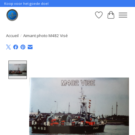
Koop voor het goede doel
Liste de souhait
Panier
Accueil
/
Aimant photo M482 Visé
Product image slideshow Items