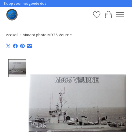
Koop voor het goede doel
Liste de souhait
Panier
Accueil
/
Aimant photo M936 Veurne
Product image slideshow Items