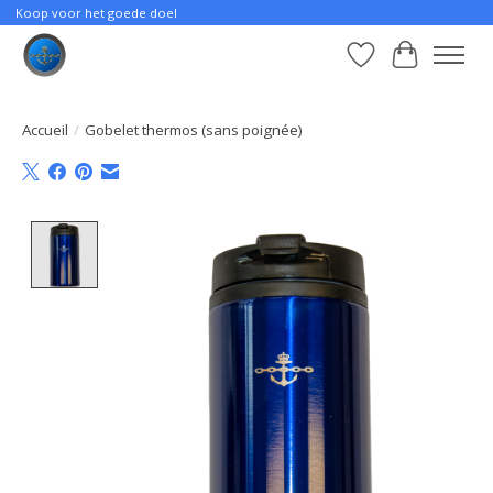
Koop voor het goede doel
Liste de souhait
Panier
Accueil
/
Gobelet thermos (sans poignée)
Product image slideshow Items