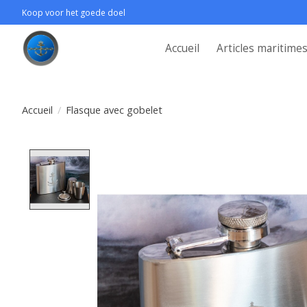
Koop voor het goede doel
Accueil
Articles maritime
Accueil
/
Flasque avec gobelet
Product image slideshow Items