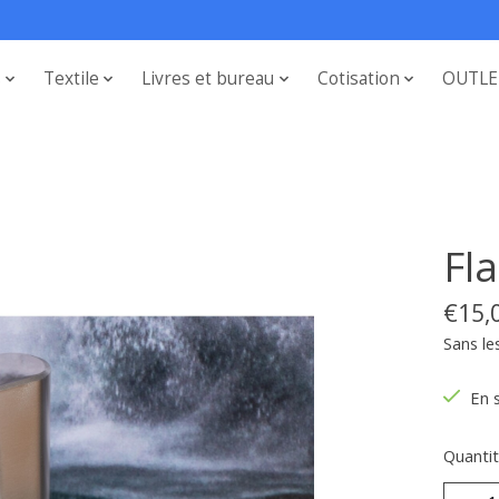
s
Textile
Livres et bureau
Cotisation
OUTLE
Fl
€15,
Sans le
En 
Quantit