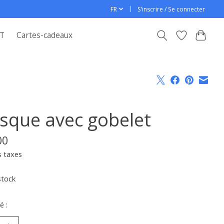
FR
S’inscrire / Se connecter
T
Cartes-cadeaux
asque avec gobelet
00
s taxes
stock
é :