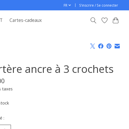
FR
S’inscrire / Se connecter
T
Cartes-cadeaux
rtère ancre à 3 crochets
00
s taxes
stock
é :