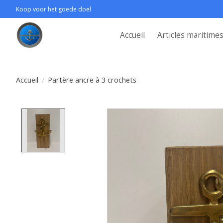
Koop voor het goede doel
Accueil
Articles maritime
Accueil
/
Partère ancre à 3 crochets
Product image slideshow Items