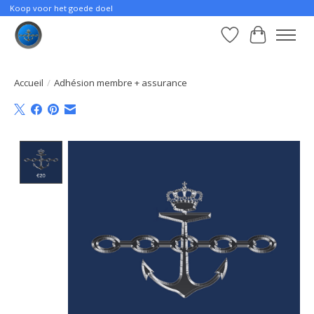
Koop voor het goede doel
Liste de souhait
Panier
Accueil
/
Adhésion membre + assurance
Product image slideshow Items