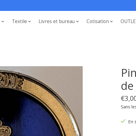
s
Textile
Livres et bureau
Cotisation
OUTLE
Pi
de
€3,0
Sans le
En 