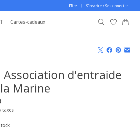
FR
S’inscrire / Se connecter
T
Cartes-cadeaux
n Association d'entraide
 la Marine
0
s taxes
stock