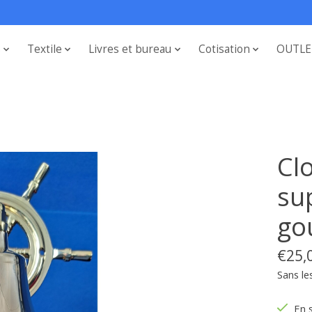
s
Textile
Livres et bureau
Cotisation
OUTLE
Cl
su
go
€25,
Sans le
En 