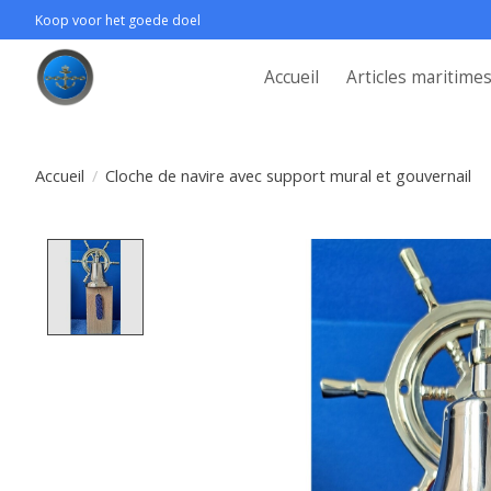
Koop voor het goede doel
Accueil
Articles maritime
Accueil
/
Cloche de navire avec support mural et gouvernail
Product image slideshow Items