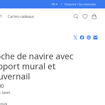
FR
S’inscrire / Se connecter
T
Cartes-cadeaux
oche de navire avec
pport mural et
uvernail
00
s taxes
stock