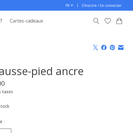
FR
S’inscrire / Se connecter
T
Cartes-cadeaux
ausse-pied ancre
00
s taxes
stock
é :