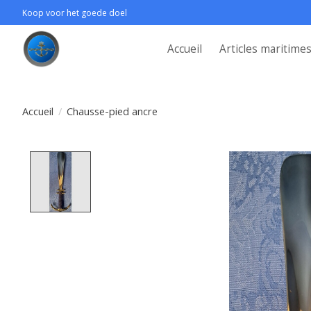
Koop voor het goede doel
Accueil
Articles maritime
Accueil
/
Chausse-pied ancre
Product image slideshow Items