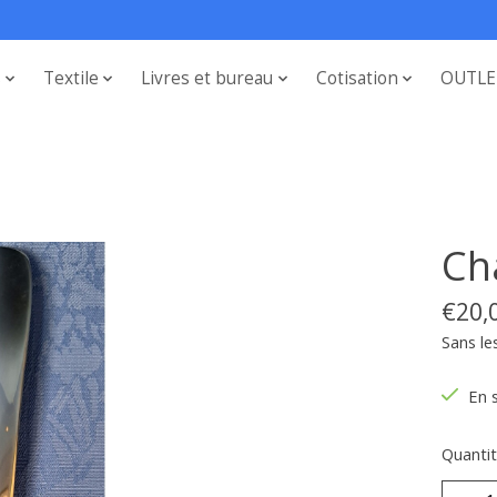
s
Textile
Livres et bureau
Cotisation
OUTLE
Ch
€20,
Sans le
En 
Quantit