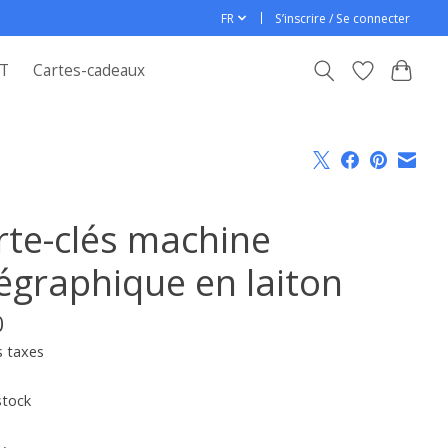
FR
S’inscrire / Se connecter
T
Cartes-cadeaux
rte-clés machine
légraphique en laiton
0
s taxes
stock