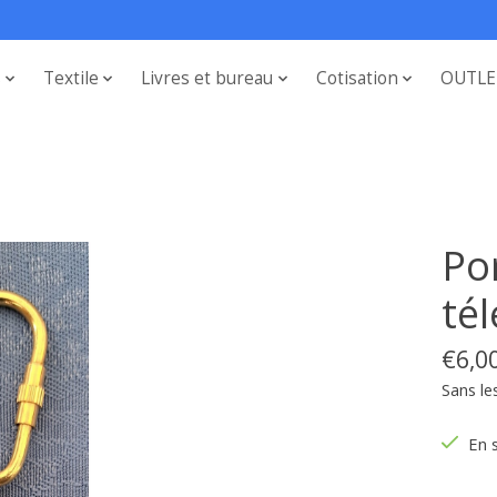
s
Textile
Livres et bureau
Cotisation
OUTLE
Po
té
€6,0
Sans le
En 