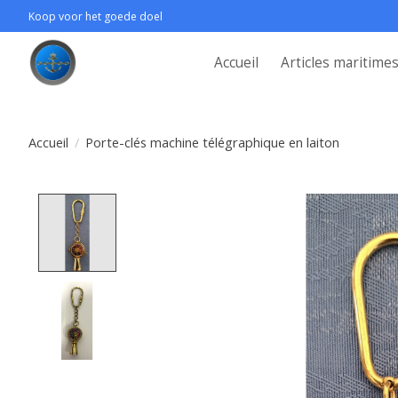
Koop voor het goede doel
Accueil
Articles maritime
Accueil
/
Porte-clés machine télégraphique en laiton
Product image slideshow Items