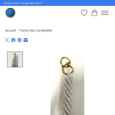
Koop voor het goede doel
Liste de souhait
Panier
Accueil
/
Porte-clés cordelette
Product image slideshow Items