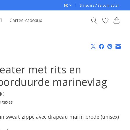
FR
S’inscrire / Se connecter
T
Cartes-cadeaux
eater met rits en
borduurde marinevlag
00
s taxes
an sweat zippé avec drapeau marin brodé (unisex)