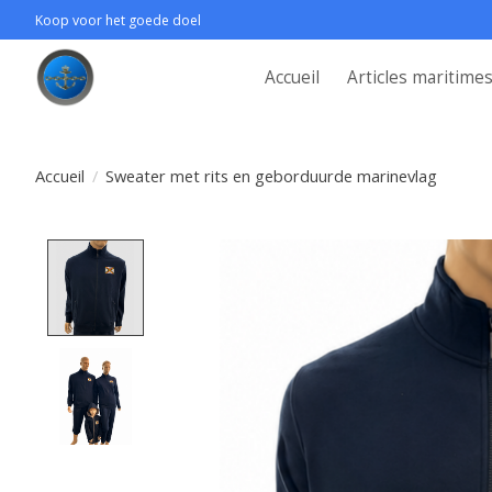
Koop voor het goede doel
Accueil
Articles maritime
Accueil
/
Sweater met rits en geborduurde marinevlag
Product image slideshow Items