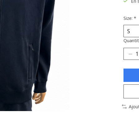
En 
Size:
*
Quantit
Ajou