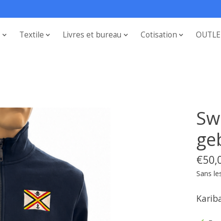
s
Textile
Livres et bureau
Cotisation
OUTLE
Sw
ge
€50,
Sans le
Karib