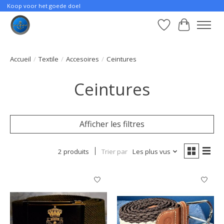
Koop voor het goede doel
Liste de souhait
Panier
Accueil
/
Textile
/
Accesoires
/
Ceintures
Ceintures
Afficher les filtres
2 produits
Trier par
Les plus vus