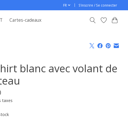
FR
S’inscrire / Se connecter
T
Cartes-cadeaux
hirt blanc avec volant de
teau
0
s taxes
stock