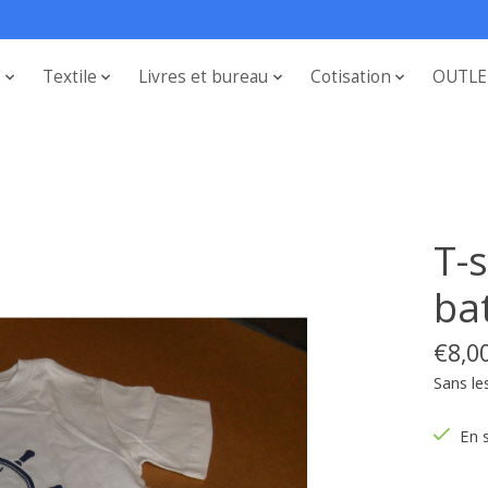
s
Textile
Livres et bureau
Cotisation
OUTLE
T-s
ba
€8,0
Sans le
En 