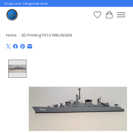
Koop voor het goede doel
Verlanglijst
Winkelwa
Home
/
3D-Printing F910 WIELINGEN
Product image slideshow Items