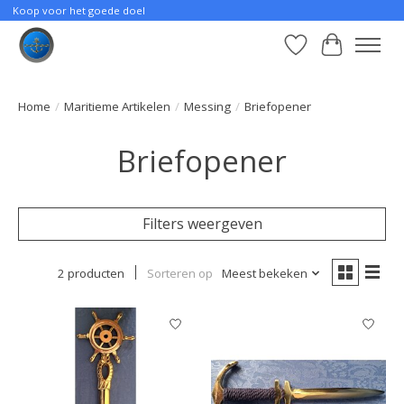
Koop voor het goede doel
Verlanglijst
Winkelwa
Home
/
Maritieme Artikelen
/
Messing
/
Briefopener
Briefopener
Filters weergeven
2 producten
Sorteren op
Meest bekeken