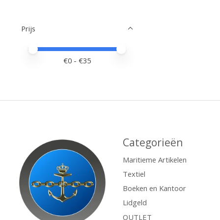
Prijs
Minimale prijswaarde
Price maximum value
€
0
- €
35
Categorieën
Maritieme Artikelen
Textiel
Boeken en Kantoor
Lidgeld
OUTLET