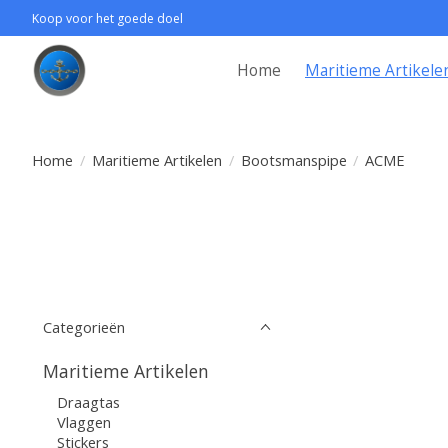
Koop voor het goede doel
Home
Maritieme Artikele
Home
/
Maritieme Artikelen
/
Bootsmanspipe
/
ACME
Categorieën
Maritieme Artikelen
Draagtas
Vlaggen
Stickers