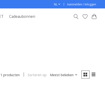
NL
Aanmelden / Inloggen
ET
Cadeaubonnen
Sorteren op
Meest bekeken
1 producten