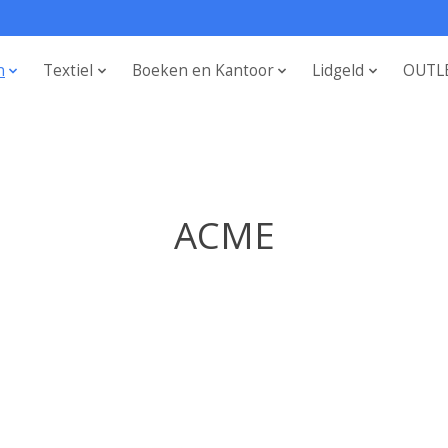
n
Textiel
Boeken en Kantoor
Lidgeld
OUTL
ACME