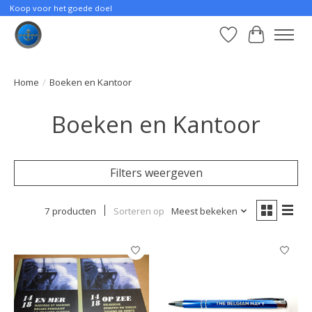
Koop voor het goede doel
Verlanglijst
Winkelwa
Home
/
Boeken en Kantoor
Boeken en Kantoor
Filters weergeven
7 producten
Sorteren op
Meest bekeken