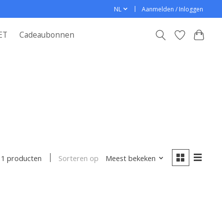
NL
Aanmelden / Inloggen
ET
Cadeaubonnen
Sorteren op
Meest bekeken
1 producten