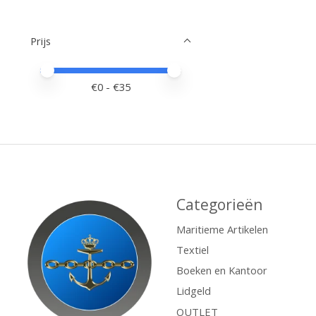
Prijs
Minimale prijswaarde
Price maximum value
€
0
- €
35
Categorieën
Maritieme Artikelen
Textiel
Boeken en Kantoor
Lidgeld
OUTLET