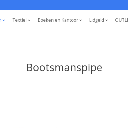
n
Textiel
Boeken en Kantoor
Lidgeld
OUTL
Bootsmanspipe