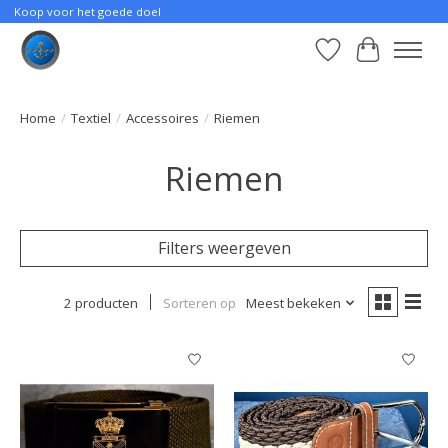
Koop voor het goede doel
Verlanglijst
Winkelwa
Home
/
Textiel
/
Accessoires
/
Riemen
Riemen
Filters weergeven
2 producten
Sorteren op
Meest bekeken