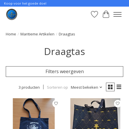
Koop voor het goede doel
Verlanglijst
Winkelwa
Home
/
Maritieme Artikelen
/
Draagtas
Draagtas
Filters weergeven
3 producten
Sorteren op
Meest bekeken