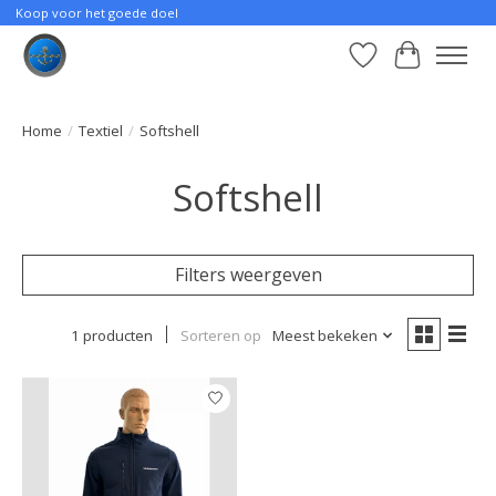
Koop voor het goede doel
Verlanglijst
Winkelwa
Home
/
Textiel
/
Softshell
Softshell
Filters weergeven
1 producten
Sorteren op
Meest bekeken