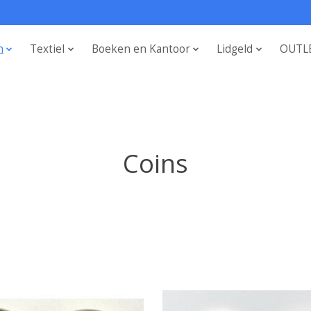
n
Textiel
Boeken en Kantoor
Lidgeld
OUTL
Coins