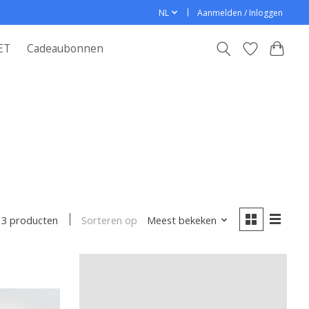
NL
Aanmelden / Inloggen
ET
Cadeaubonnen
Sorteren op
Meest bekeken
3 producten