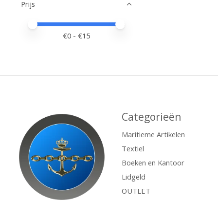
Prijs
Minimale prijswaarde
Price maximum value
€
0
- €
15
Categorieën
Maritieme Artikelen
Textiel
Boeken en Kantoor
Lidgeld
OUTLET