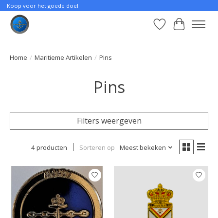
Koop voor het goede doel
Verlanglijst
Winkelwa
Home
/
Maritieme Artikelen
/
Pins
Pins
Filters weergeven
4 producten
Sorteren op
Meest bekeken