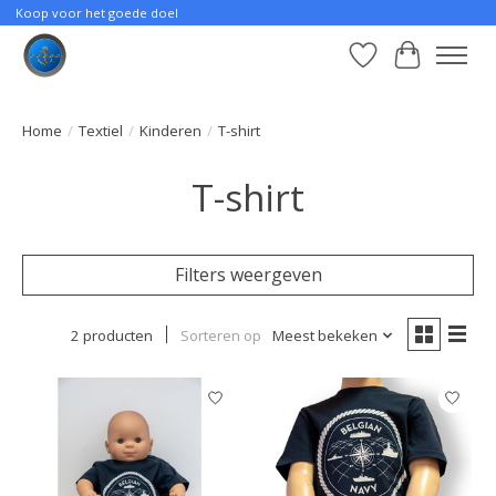
Koop voor het goede doel
Verlanglijst
Winkelwa
Home
/
Textiel
/
Kinderen
/
T-shirt
T-shirt
Filters weergeven
2 producten
Sorteren op
Meest bekeken