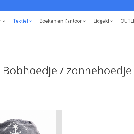
n
Textiel
Boeken en Kantoor
Lidgeld
OUTL
Bobhoedje / zonnehoedje