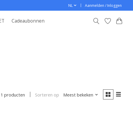
NL
Aanmelden / Inloggen
ET
Cadeaubonnen
Sorteren op
Meest bekeken
1 producten