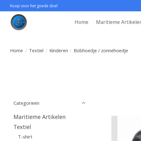
Koop voor het goede doel
Home
Maritieme Artikele
Home
/
Textiel
/
Kinderen
/
Bobhoedje / zonnehoedje
Categorieën
Maritieme Artikelen
Textiel
T-shirt