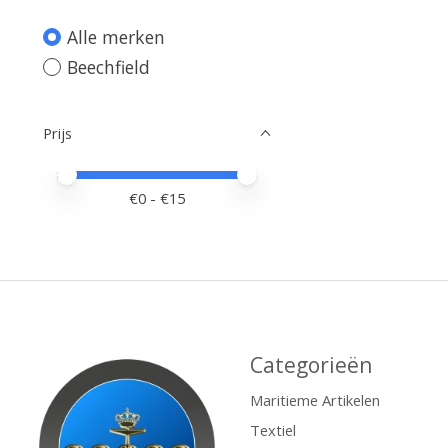
Alle merken
Beechfield
Prijs
Minimale prijswaarde
Price maximum value
€
0
- €
15
Categorieën
Maritieme Artikelen
Textiel