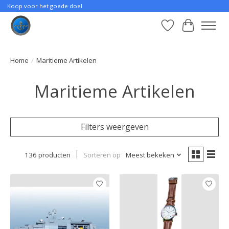
Koop voor het goede doel
Verlanglijst
Winkelwa
Home
/
Maritieme Artikelen
Maritieme Artikelen
Filters weergeven
136 producten
Sorteren op
Meest bekeken