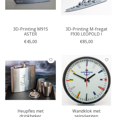
3D-Printing M915
3D-Printing M-fregat
ASTER
F930 LEOPOLD I
€45,00
€85,00
Heupfles met
Wandklok met
drinkbeker
seinvlaggen