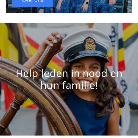
Over ons
Help leden in nood en
hun familie!