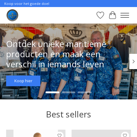
Koop voor het goede doel
Verlanglijst
Winkelwa
Hero slideshow items
Ontdek unieke maritieme
producten en maak een
verschil in iemands leven
Koop hier
Best sellers
Items van productcarrousel