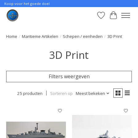
Koop voor het goede doel
Verlanglijst
Winkelwa
Home
/
Maritieme Artikelen
/
Schepen / eenheden
/
3D Print
3D Print
Filters weergeven
25 producten
Sorteren op
Meest bekeken