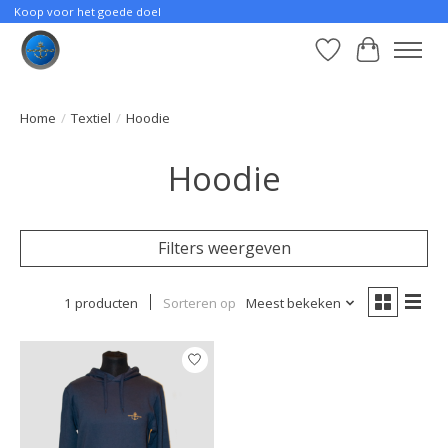
Koop voor het goede doel
Verlanglijst
Winkelwa
Home
/
Textiel
/
Hoodie
Hoodie
Filters weergeven
1 producten
Sorteren op
Meest bekeken