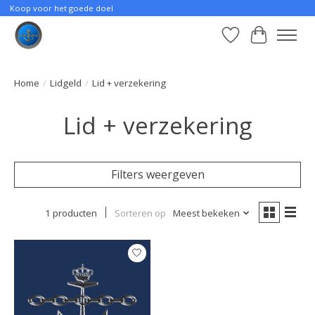
Koop voor het goede doel
Verlanglijst
Winkelwa
Home
/
Lidgeld
/
Lid + verzekering
Lid + verzekering
Filters weergeven
1 producten
Sorteren op
Meest bekeken